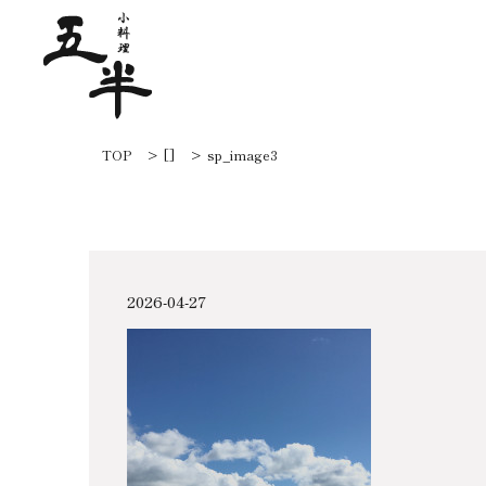
TOP
[]
sp_image3
2026-04-27